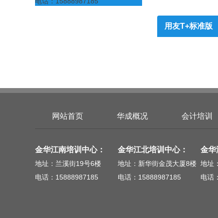
电话：15888987185
用友T+标准版
网站首页
华成概况
会计培训
金华江南培训中心：
金华江北培训中心：
金华
地址：兰溪街19号6楼
地址：新华街金茂大厦8楼
地址
电话：15888987185
电话：15888987185
电话：