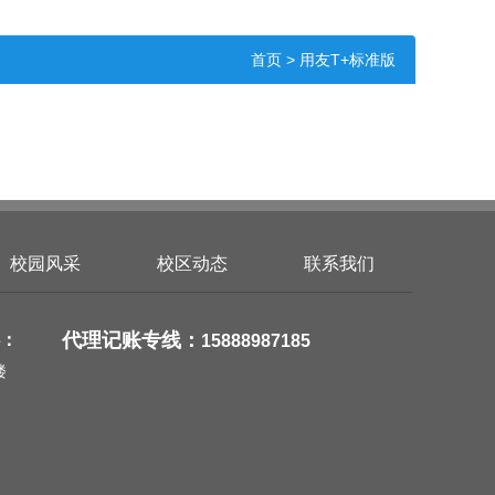
首页
> 用友T+标准版
校园风采
校区动态
联系我们
代理记账专线：
：
15888987185
楼