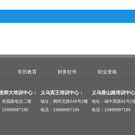
学历教育
财务软件
职业资格
浙师大培训中心：
义乌宾王培训中心：
义乌香山路培训中心
：杏园路电信二楼
地址：稠州北路549号2楼
地址：城中西路91号2
15888987185
电话：15888987185
电话：15888987185