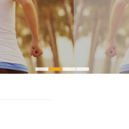
1
2
3
4